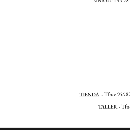
Medidas: 13 x 28 
TIENDA
-
Tfno: 956.87
TALLER
-
Tfno