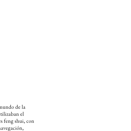
l mundo de la
tilizaban el
es feng shui, con
 navegación,