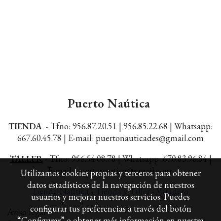
Puerto Naútica
TIENDA
-
Tfno: 956.87.20.51 | 956.85.22.68 |
Whatsapp:
667.60.45.78 |
E-mail: puertonauticades@gmail.com
TALLER
-
Tfno: 956.54.08.78 | Whatsapp: 670.83.96.84 |
E-mail: puertonautica@gmail.com
Utilizamos cookies propias y terceros para obtener
datos estadísticos de la navegación de nuestros
Tienda Naútica
-
Tienda y Taller
-
Varadero
usuarios y mejorar nuestros servicios. Puedes
configurar tus preferencias a través del botón
Aviso legal
“Configurar” o obtener más información en nuestra