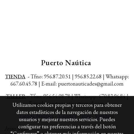
Puerto Naútica
TIENDA
-
Tfno: 956.87.20.51 | 956.85.22.68 |
Whatsapp:
667.60.45.78 |
E-mail: puertonauticades@gmail.com
TALLER
-
Tfno: 956.54.08.78 | Whatsapp: 670.83.96.84 |
E-mail: puertonautica@gmail.com
Utilizamos cookies propias y terceros para obtener
datos estadísticos de la navegación de nuestros
Tienda Naútica
-
Tienda y Taller
-
Varadero
usuarios y mejorar nuestros servicios. Puedes
configurar tus preferencias a través del botón
Aviso legal
“Configurar” o obtener más información en nuestra