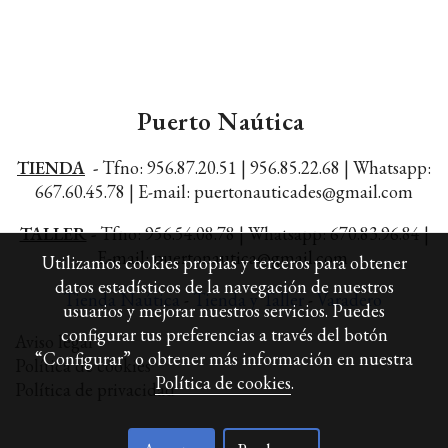
Puerto Naútica
TIENDA
-
Tfno: 956.87.20.51 | 956.85.22.68 |
Whatsapp:
667.60.45.78 |
E-mail: puertonauticades@gmail.com
TALLER
-
Tfno: 956.54.08.78 | Whatsapp: 670.83.96.84 |
E-mail: puertonautica@gmail.com
Utilizamos cookies propias y terceros para obtener
datos estadísticos de la navegación de nuestros
Tienda Naútica
-
Tienda y Taller
-
Varadero
usuarios y mejorar nuestros servicios. Puedes
configurar tus preferencias a través del botón
Aviso legal
“Configurar” o obtener más información en nuestra
Política de cookies
Política de cookies
.
Política de privacidad