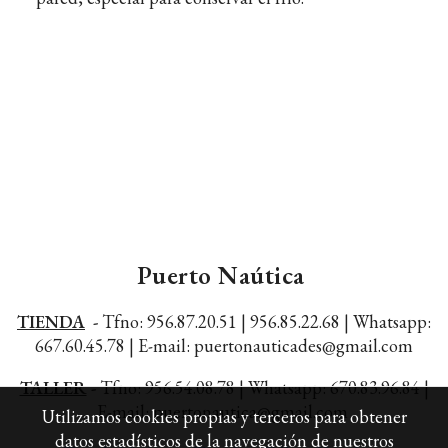
Puerto Naútica
TIENDA
-
Tfno: 956.87.20.51 | 956.85.22.68 |
Whatsapp:
667.60.45.78 |
E-mail: puertonauticades@gmail.com
TALLER
-
Tfno: 956.54.08.78 | Whatsapp: 670.83.96.84 |
E-mail: puertonautica@gmail.com
Utilizamos cookies propias y terceros para obtener
datos estadísticos de la navegación de nuestros