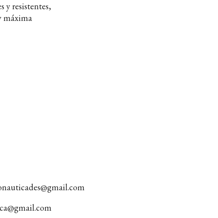
 y resistentes,
 y máxima
tonauticades@gmail.com
tica@gmail.com