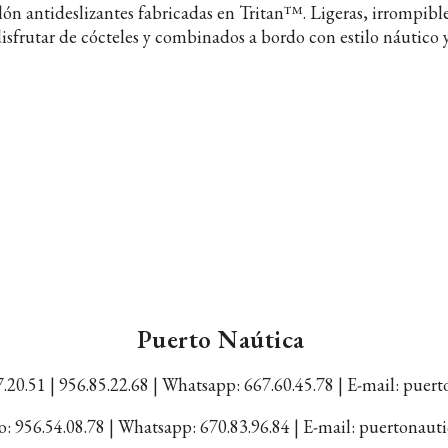
lón antideslizantes fabricadas en Tritan™. Ligeras, irrompibles
disfrutar de cócteles y combinados a bordo con estilo náutico
Puerto Naútica
.20.51 | 956.85.22.68 |
Whatsapp: 667.60.45.78 |
E-mail: puer
: 956.54.08.78 | Whatsapp: 670.83.96.84 | E-mail: puertonau