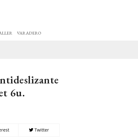
ALLER
VARADERO
tideslizante
et 6u.
erest
Twitter