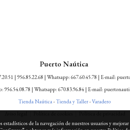
Puerto Naútica
.20.51 | 956.85.22.68 |
Whatsapp: 667.60.45.78 |
E-mail: puer
: 956.54.08.78 | Whatsapp: 670.83.96.84 | E-mail: puertonau
Tienda Naútica
-
Tienda y Taller
-
Varadero
Aviso legal
|
Política de cookies
|
Política de privacidad
 estadísticos de la navegación de nuestros usuarios y mejorar 