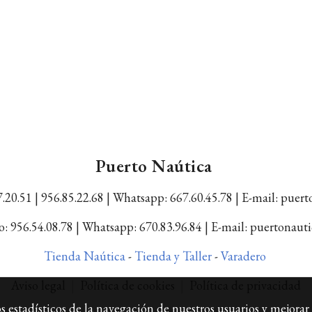
Puerto Naútica
.20.51 | 956.85.22.68 |
Whatsapp: 667.60.45.78 |
E-mail: puer
: 956.54.08.78 | Whatsapp: 670.83.96.84 | E-mail: puertonau
Tienda Naútica
-
Tienda y Taller
-
Varadero
Aviso legal
|
Política de cookies
|
Política de privacidad
 estadísticos de la navegación de nuestros usuarios y mejorar 