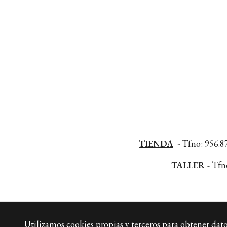
TIENDA
-
Tfno: 956.87
TALLER
-
Tfno
Utilizamos cookies propias y terceros para obtener datos