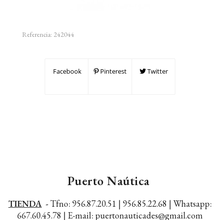
Referencia:
242044
Facebook
Pinterest
Twitter
Puerto Naútica
TIENDA
-
Tfno: 956.87.20.51 | 956.85.22.68 |
Whatsapp:
667.60.45.78 |
E-mail: puertonauticades@gmail.com