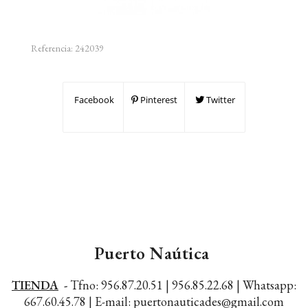
Referencia:
242039
Facebook
Pinterest
Twitter
Puerto Naútica
TIENDA
-
Tfno: 956.87.20.51 | 956.85.22.68 |
Whatsapp:
667.60.45.78 |
E-mail: puertonauticades@gmail.com