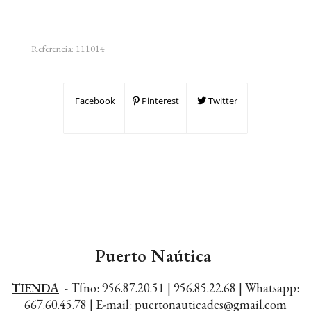
Referencia:
111014
Facebook
Pinterest
Twitter
Puerto Naútica
TIENDA
-
Tfno: 956.87.20.51 | 956.85.22.68 |
Whatsapp:
667.60.45.78 |
E-mail: puertonauticades@gmail.com